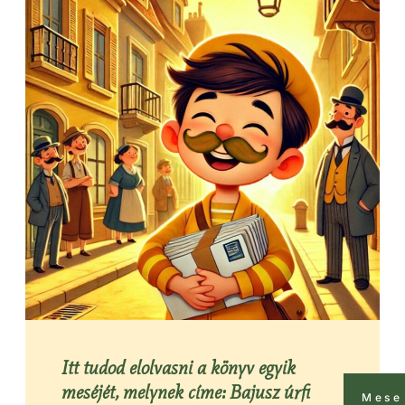
Itt tudod elolvasni a könyv egyik
meséjét, melynek címe: Bajusz úrfi
Mese 