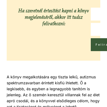
Ha szeretnél értesítést kapni a könyv
megjelenéséről, akkor itt tudsz
feliratkozni:
Felír
A könyv megalkotására egy tiszta lelkű, autizmus
spektrumzavarban érintett kisfiú ihletett. Ő a
legkisebb, és egyben a legnagyobb tanítóm is
jelenleg. Az ő szemén keresztül villannak fel az élet
apró csodái, és a könyvvel elsődleges célom, hogy
ezt a tisztaságot és mélységet a lehető