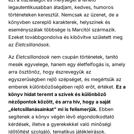
legautentikusabban átadjam, kedves, humoros
történeteken keresztül. Nemcsak az üzenet, de a
könyvben szereplő karakterek, helyszínek és
eseményszálak többsége is Marcitól származik.
Ezeket továbbgondolva és kibővítve született meg
az
Életcsillanások.
Az
Életcsillanások
nem csupán történetek, tanító
mesék egyvelege, hanem egy életfelfogás is, amely
arra ösztönöz, hogy észrevegyük az
egyszerűségben rejlő szépséget, és megértsük az
emberek különbözőségében rejlő erőt, értéket.
Ez a
könyv hidat teremt a szívek és különböző
nézőpontok között, és arra hív, hogy a saját
„életcsillanásainkat” mi is felismerjük.
Ebben
segítenek a könyv végén lévő elgondolkodtató
kérdések, illetve a gyerekekkel való minőségi
időtöltést szolgáló, tematikus játékleírások.