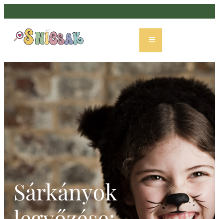
Sárkányok
legyőzése: