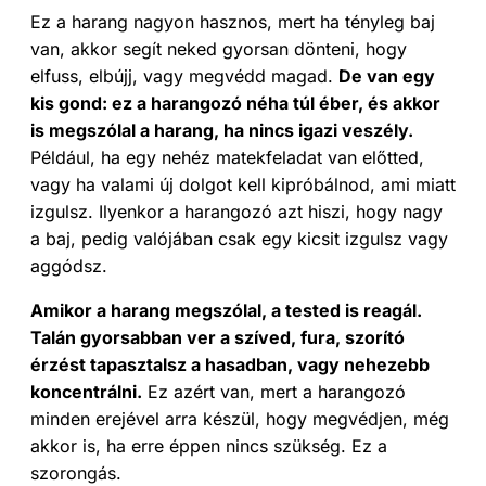
Ez a harang nagyon hasznos, mert ha tényleg baj
van, akkor segít neked gyorsan dönteni, hogy
elfuss, elbújj, vagy megvédd magad.
De van egy
kis gond: ez a harangozó néha túl éber, és akkor
is megszólal a harang, ha nincs igazi veszély.
Például, ha egy nehéz matekfeladat van előtted,
vagy ha valami új dolgot kell kipróbálnod, ami miatt
izgulsz. Ilyenkor a harangozó azt hiszi, hogy nagy
a baj, pedig valójában csak egy kicsit izgulsz vagy
aggódsz.
Amikor a harang megszólal, a tested is reagál.
Talán gyorsabban ver a szíved, fura, szorító
érzést tapasztalsz a hasadban, vagy nehezebb
koncentrálni.
Ez azért van, mert a harangozó
minden erejével arra készül, hogy megvédjen, még
akkor is, ha erre éppen nincs szükség. Ez a
szorongás.