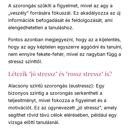
A szorongás szűkíti a figyelmet, mivel az agy a
„veszély” forrására fókuszál. Ez akadályozza az új
információk befogadását és feldolgozását, ami
elengedhetetlen a tanuláshoz.
Fontos azonban megjegyezni, hogy az a kijelentés,
hogy az agy képtelen egyszerre aggódni és tanulni,
nem ennyire fekete-fehér, mivel ez nagyban függ a
stressz szinttől.
Létezik "jó stressz" és "rossz stressz" is?
Alacsony szintű szorongás (eustressz): Egy
bizonyos szintig a szorongás serkentheti a
teljesítményt, mivel fokozza a figyelmet és a
motivációt. Ez az úgynevezett „jó stressz”, amely
segíthet rövid távú célok elérésében, például egy
vizsga előtti tanulásnál.