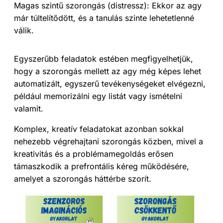
Magas szintű szorongás (distressz): Ekkor az agy
már túltelítődött, és a tanulás szinte lehetetlenné
válik.
Egyszerűbb feladatok estében megfigyelhetjük,
hogy a szorongás mellett az agy még képes lehet
automatizált, egyszerű tevékenységeket elvégezni,
például memorizálni egy listát vagy ismételni
valamit.
Komplex, kreatív feladatokat azonban sokkal
nehezebb végrehajtani szorongás közben, mivel a
kreativitás és a problémamegoldás erősen
támaszkodik a prefrontális kéreg működésére,
amelyet a szorongás háttérbe szorít.