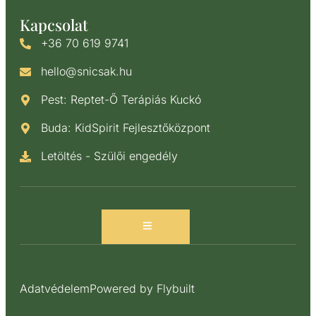
Kapcsolat
+36 70 619 9741
hello@snicsak.hu
Pest: Reptet-Ő Terápiás Kuckó
Buda: KidSpirit Fejlesztőközpont
Letöltés - Szülői engedély
Adatvédelem
Powered by Flybuilt