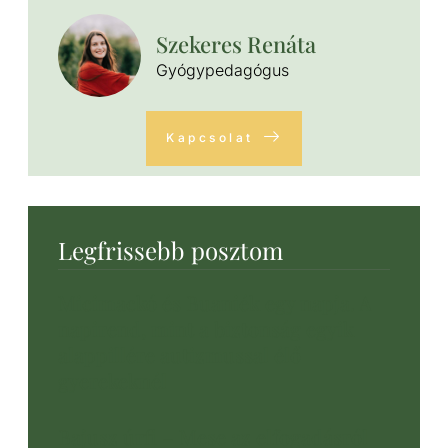
Szekeres Renáta
Gyógypedagógus
Kapcsolat
Legfrissebb posztom
Micimackó és Buaniék egy napja. A
napirend, mint a biztonság egyik
alappillére autizmussal élő
gyerekeknél
Bajusz úrfi – Mese az elfogadásról