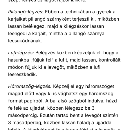
Pillangó-légzés:
Ebben a technikában a gyerek a
karjaikat pillangó szárnyként terjeszti ki, miközben
lassan belélegez, majd a kilégzéskor lassan
leengedi a karjait, mintha a pillangó szárnyai
lecsukódnának.
Lufi-légzés:
Belégzés közben képzeljük el, hogy a
hasunkba „fújjuk fel” a lufit, majd lassan, kontrollált
módon fújjuk ki a levegőt, miközben a lufi
leereszkedik.
Háromszög-légzés:
Képzelj el egy háromszöget
magad előtt vagy ki is vághatsz egy háromszög
formát papírból. A bal alsó szögből indulva, húzd
felfelé az ujjadat, közben lélegezz be 3
másodpercig. Ezután tartsd bent a levegőt szintén
3 másodpercig, közben lassan haladj a ujjaddal
lefelé. A kiindulópont fele tartva fújd ki a levegőt, a