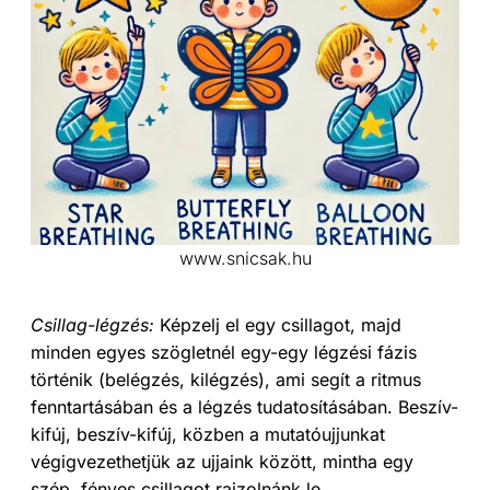
www.snicsak.hu
Csillag-légzés:
Képzelj el egy csillagot, majd
minden egyes
szögletnél egy-egy légzési fázis
történik (belégzés, kilégzés), ami segít a ritmus
fenntartásában és a légzés tudatosításában. Beszív-
kifúj, beszív-kifúj, közben a mutatóujjunkat
végigvezethetjük az ujjaink között, mintha egy
szép, fényes csillagot rajzolnánk le.