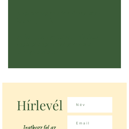
A szabadság és a felelősség kéz a
kézben járnak
Sárkányok legyőzése: Praktikus
eszközök szorongó gyerekek
támogatásához
Hírlevél
Iratkozz fel az